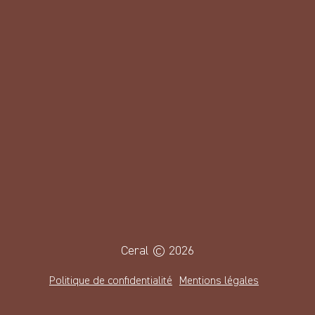
Produits pour chien
Produits pour chat
Bon de commande
pour les commerçants
Nos points de vente
Nous contacter
Ceral © 2026
Politique de confidentialité
Mentions légales