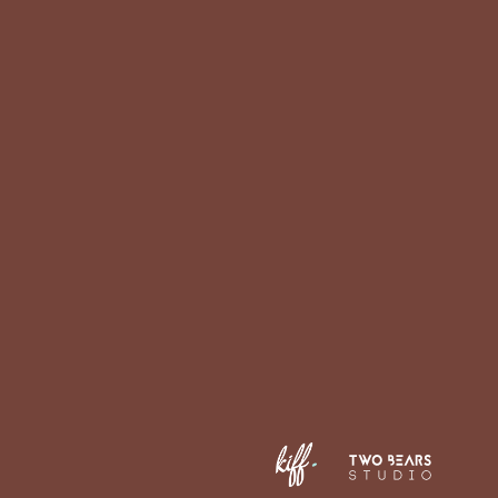
Produits pour chien
Produits pour chat
Bon de commande
pour les commerçants
Nos points de vente
Nous contacter