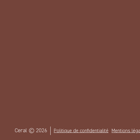
CERAL S.A
Rue des H
4431 Lonc
Suivez-nous sur les réseaux
Adresse d
Terdonkkaa
Ceral © 2026
Politique de confidentialité
Mentions lég