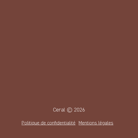
Produits pour chien
Produits pour chat
Bon de commande
pour les commerçants
Nos points de vente
Nous contacter
Ceral © 2026
Politique de confidentialité
Mentions légales