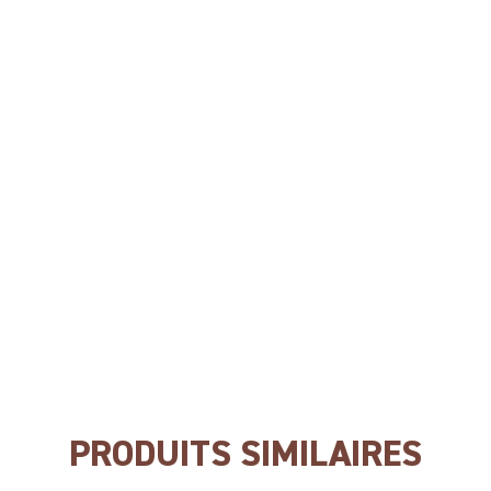
NATUURLIJKE ANTIOXIDANTEN
GEEN kleurstoffen
GEEN bewaarmiddelen
GEEN smaakversterkers
PRODUITS SIMILAIRES