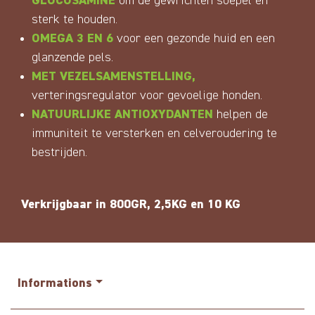
GLUCOSAMINE
om de gewrichten soepel en
sterk te houden.
OMEGA 3 EN 6
voor een gezonde huid en een
glanzende pels.
MET VEZELSAMENSTELLING,
verteringsregulator voor gevoelige honden.
NATUURLIJKE ANTIOXYDANTEN
helpen de
immuniteit te versterken en celveroudering te
bestrijden.
Verkrijgbaar in
800GR, 2,5KG en 10 KG
Informations