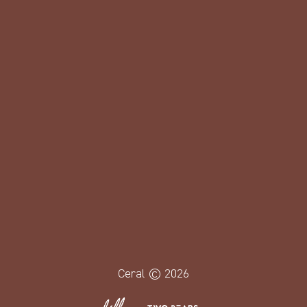
Hondenvoer
Kattenvoer
Bestelformulier
voor handelaren
Onze verkooppunten
Ons contacteren
Ceral © 2026